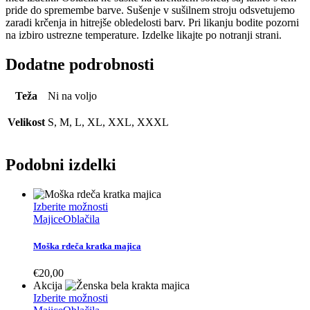
pride do spremembe barve. Sušenje v sušilnem stroju odsvetujemo
zaradi krčenja in hitrejše obledelosti barv. Pri likanju bodite pozorni
na izbiro ustrezne temperature. Izdelke likajte po notranji strani.
Dodatne podrobnosti
Teža
Ni na voljo
Velikost
S, M, L, XL, XXL, XXXL
Podobni izdelki
Ta
Izberite možnosti
izdelek
Majice
Oblačila
ima
več
Moška rdeča kratka majica
različic.
Možnosti
€
20,00
lahko
Akcija
izberete
Ta
Izberite možnosti
na
izdelek