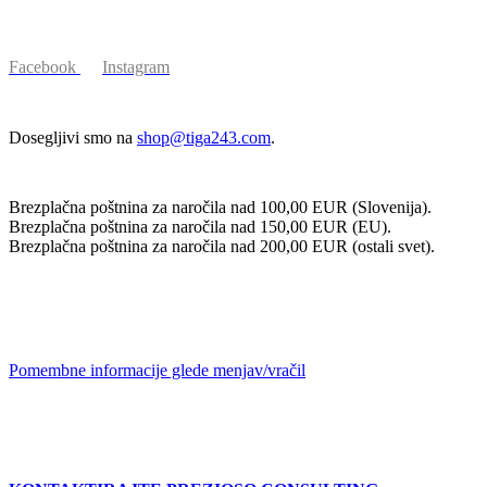
SLEDITE #TIGA243 NA
Facebook
Instagram
POTREBUJETE POMOČ?
Dosegljivi smo na
shop@tiga243.com
.
BREZPLAČNA POŠTNINA
Brezplačna poštnina za naročila nad 100,00 EUR (Slovenija).
Brezplačna poštnina za naročila nad 150,00 EUR (EU).
Brezplačna poštnina za naročila nad 200,00 EUR (ostali svet).
MENJAVE IN VRAČILA
Pomembne informacije glede menjav/vračil
SPONZORSTVA & BRAND
MANAGEMENT