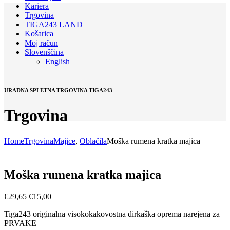
Kariera
Trgovina
TIGA243 LAND
Košarica
Moj račun
Slovenščina
English
URADNA SPLETNA TRGOVINA TIGA243
Trgovina
Home
Trgovina
Majice
,
Oblačila
Moška rumena kratka majica
Moška rumena kratka majica
Izvirna
Trenutna
€
29,65
€
15,00
cena
cena
Tiga243 originalna visokokakovostna dirkaška oprema narejena za
je
je:
PRVAKE
bila:
€15,00.