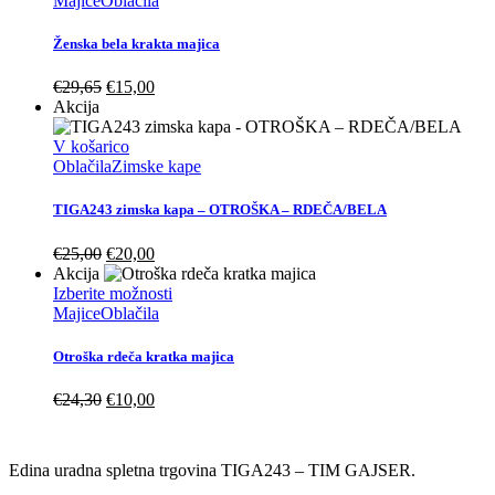
Majice
Oblačila
strani
ima
izdelka
več
Ženska bela krakta majica
različic.
Možnosti
Izvirna
Trenutna
€
29,65
€
15,00
lahko
cena
cena
Akcija
izberete
je
je:
na
bila:
€15,00.
V košarico
strani
€29,65.
Oblačila
Zimske kape
izdelka
TIGA243 zimska kapa – OTROŠKA – RDEČA/BELA
Izvirna
Trenutna
€
25,00
€
20,00
cena
cena
Akcija
je
je:
Ta
Izberite možnosti
bila:
€20,00.
izdelek
Majice
Oblačila
€25,00.
ima
več
Otroška rdeča kratka majica
različic.
Možnosti
Izvirna
Trenutna
€
24,30
€
10,00
lahko
cena
cena
izberete
URADNA TRGOVINA
je
je:
na
bila:
€10,00.
Edina uradna spletna trgovina TIGA243 – TIM GAJSER.
strani
€24,30.
izdelka