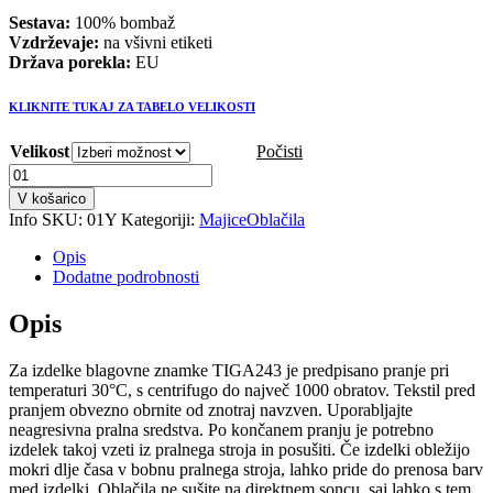
€29,65.
Sestava:
100% bombaž
Vzdrževaje:
na všivni etiketi
Država porekla:
EU
KLIKNITE TUKAJ ZA TABELO VELIKOSTI
Velikost
Počisti
Moška
rumena
V košarico
kratka
Info
SKU:
01Y
Kategoriji:
Majice
Oblačila
majica
quantity
Opis
Dodatne podrobnosti
Opis
Za izdelke blagovne znamke TIGA243 je predpisano pranje pri
temperaturi 30°C, s centrifugo do največ 1000 obratov. Tekstil pred
pranjem obvezno obrnite od znotraj navzven. Uporabljajte
neagresivna pralna sredstva. Po končanem pranju je potrebno
izdelek takoj vzeti iz pralnega stroja in posušiti. Če izdelki obležijo
mokri dlje časa v bobnu pralnega stroja, lahko pride do prenosa barv
med izdelki. Oblačila ne sušite na direktnem soncu, saj lahko s tem