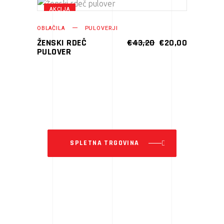
AKCIJA
Ta
IZBERITE MOŽNOSTI
izdelek
OBLAČILA
PULOVERJI
ima
IZVIRNA
TRENUTN
ŽENSKI RDEČ
€
43,20
€
20,00
CENA
CENA
PULOVER
več
JE
JE:
različic.
BILA:
€20,00.
€43,20.
Možnosti
lahko
izberete
na
strani
SPLETNA TRGOVINA
izdelka