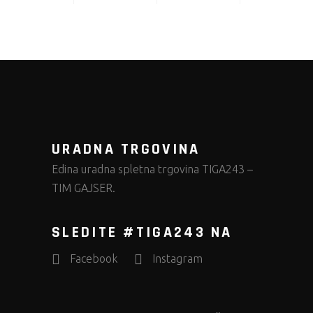
URADNA TRGOVINA
Edina uradna spletna trgovina TIGA243 –
TIM GAJSER.
SLEDITE #TIGA243 NA
Facebook
Instagram