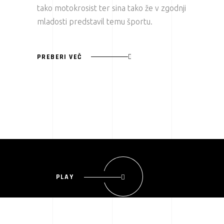
tako motokrosist ter sina tako že v zgodnji
mladosti predstavil temu športu.
PREBERI VEČ
PLAY