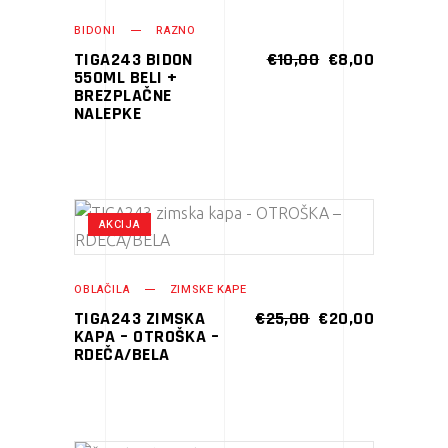
strani
BIDONI
RAZNO
izdelka
IZVIRNA
TRENUTN
TIGA243 BIDON
€
10,00
€
8,00
CENA
CENA
550ML BELI +
JE
JE:
BREZPLAČNE
BILA:
€8,00.
NALEPKE
€10,00.
AKCIJA
V KOŠARICO
OBLAČILA
ZIMSKE KAPE
IZVIRNA
TRENUTN
TIGA243 ZIMSKA
€
25,00
€
20,00
CENA
CENA
KAPA – OTROŠKA –
JE
JE:
RDEČA/BELA
BILA:
€20,00.
€25,00.